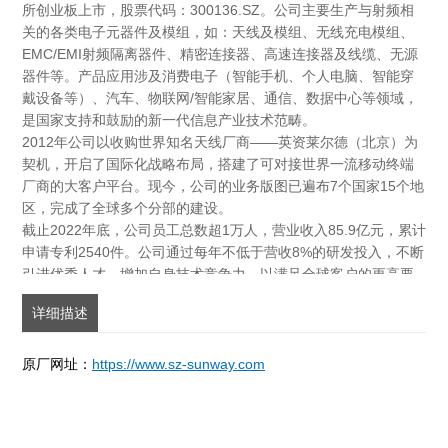
所创业板上市，股票代码：300136.SZ。公司主要生产与射频相
关的各类电子元器件及模组，如：天线及模组、无线充电模组、
TVS产品
EMC/EMI射频隔离器件、精密连接器、高速连接器及线缆、无源
器件等。产品应用涉及消费电子（智能手机、个人电脑、智能穿
显示类芯片
戴设备等）、汽车、物联网/智能家居、通信、数据中心等领域，
是国家支持和鼓励的新一代信息产业技术范畴。
IGBT
2012年公司以收购世界知名天线厂商——英资莱尔德（北京）为
契机，开启了国际化战略布局，搭建了可对接世界一流移动终端
厂商的大客户平台。现今，公司的业务版图已遍布7个国家15个地
SIC
区，完成了全球多个分部的建设。
截止2022年底，公司员工总数超1万人，营业收入85.9亿元，累计
晶振
申请专利2540件。公司通过每年不低于营收8%的研发投入，不断
引进优秀人才，增加自身技术竞争力，以满足全球客户的更高要
电感
求。未来，信维通信将不忘初心，坚持致力于通过对基础材料、
详细描述
基础技术的研究，创造出值得信赖的创新产品与解决方案，为我
们的客户创造价值
电阻
https://www.sz-sunway.com
原厂网址：
存储类产品