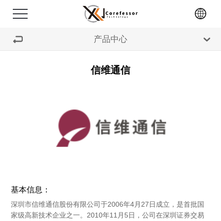
产品中心
首页
功率器件
微控制单元
电机驱动芯片
关于我们
信维通信
电源信号类产品
TVS产品
显示类芯片
产品中心
IGBT
SIC
晶振
+
代理分销
电感
电阻
存储类产品
+
新闻中心
功率器件
连接器
马达驱动芯片
USB保护和接口芯片
招贤纳士
微控制单元
公司动态
铝电解电容
基本信息：
联系我们
电机驱动芯片
行业动态
深圳市信维通信股份有限公司于2006年4月27日成立，是首批国
家级高新技术企业之一。2010年11月5日，公司在深圳证券交易
电源信号类产品