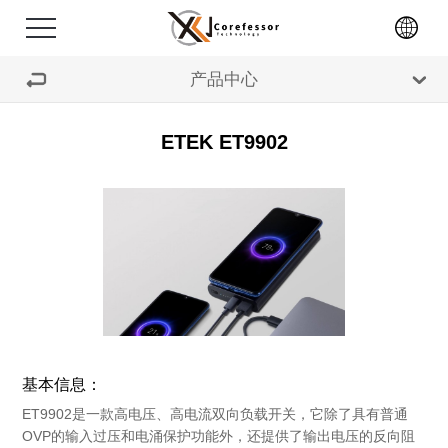
产品中心
首页
功率器件
微控制单元
电机驱动芯片
关于我们
ETEK ET9902
电源信号类产品
TVS产品
显示类芯片
产品中心
IGBT
SIC
晶振
+
代理分销
电感
电阻
存储类产品
+
新闻中心
功率器件
连接器
马达驱动芯片
USB保护和接口芯片
招贤纳士
微控制单元
公司动态
铝电解电容
基本信息：
联系我们
电机驱动芯片
行业动态
ET9902是一款高电压、高电流双向负载开关，它除了具有普通
OVP的输入过压和电涌保护功能外，还提供了输出电压的反向阻
电源信号类产品