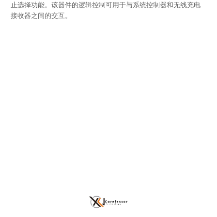
止选择功能。该器件的逻辑控制可用于与系统控制器和无线充电
接收器之间的交互。
TVS产品
显示类芯片
IGBT
SIC
晶振
电感
电阻
存储类产品